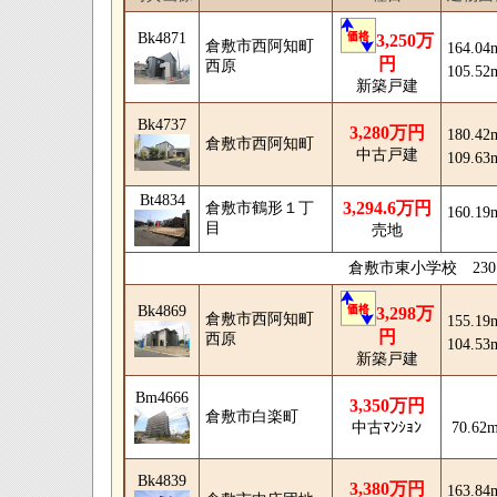
Bk4871
3,250万
倉敷市西阿知町
164.04
円
西原
105.52
新築戸建
Bk4737
3,280万円
180.42
倉敷市西阿知町
中古戸建
109.63
Bt4834
3,294.6万円
倉敷市鶴形１丁
160.19
目
売地
倉敷市東小学校 23
Bk4869
3,298万
倉敷市西阿知町
155.19
円
西原
104.53
新築戸建
Bm4666
3,350万円
倉敷市白楽町
70.62
中古ﾏﾝｼｮﾝ
Bk4839
3,380万円
163.84