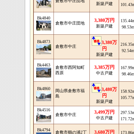
倉敷市中庄団地
新築戸建
101.43
Bk4840
3,380万円
135.44
倉敷市中庄団地
新築戸建
98.53
Bk4873
3,380万
216.35
倉敷市中庄
円
92.54
新築戸建
Bk4463
3,385万円
倉敷市西阿知町
167.99
西原
中古戸建
98.46
Bk4860
3,480万
岡山県倉敷市福
158.92
円
島
105.77
新築戸建
Bk4516
3,499万円
297.53
倉敷市中庄
中古戸建
171.72
Bk4794
3,680万円
倉敷市鶴の浦2丁
173.86