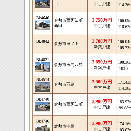
目
中古戸建
114.36
Bk4646
3,750万円
倉敷市西阿知町
166.09
新田
中古戸建
118.62
3,780万円
Bk4842
166.04
倉敷市田ノ上
新築戸建
105.73
Bk4821
3,850万円
190.36
倉敷市玉島八島
新築戸建
103.2
Bk4514
3,900万円
171.43
倉敷市羽島
中古戸建
114.38
Bk4740
3,900万円
183.92
倉敷市西阿知町
中古戸建
99.68
Bk4746
3,980万円
174.16
倉敷市中島
中古戸建
103.02