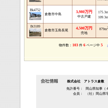
Bk4752
3,980万円
175.3
倉敷市中島
中古戸建
109.3
Bt3189
4,500万円
879m
倉敷市玉島長尾
売地
103
6
5
物件数：
件
ページ中
株式会社 アトラス倉敷
免許番号：
岡山県知事（
会員：
（社）岡山県