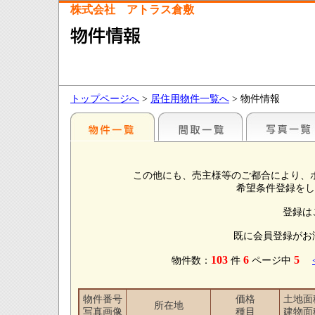
株式会社 アトラス倉敷
トップページへ
>
居住用物件一覧へ
> 物件情報
この他にも、売主様等のご都合により、
希望条件登録をし
登録は
既に会員登録がお
103
6
5
物件数：
件
ページ中
物件番号
価格
土地面
所在地
写真画像
種目
建物面